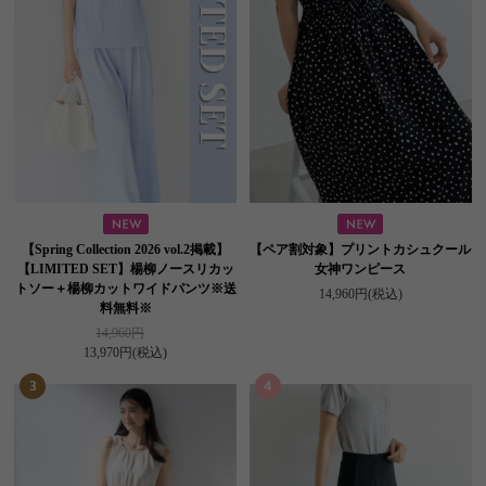
【Spring Collection 2026 vol.2掲載】
【ペア割対象】プリントカシュクール
【LIMITED SET】楊柳ノースリカッ
女神ワンピース
トソー＋楊柳カットワイドパンツ※送
14,960円
(税込)
料無料※
14,960円
13,970円
(税込)
3
4