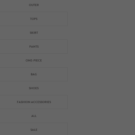
OUTER
TOPS
SKIRT
PANTS
ONE-PIECE
BAG
SHOES
FASHION ACCESSORIES
ALL
SALE