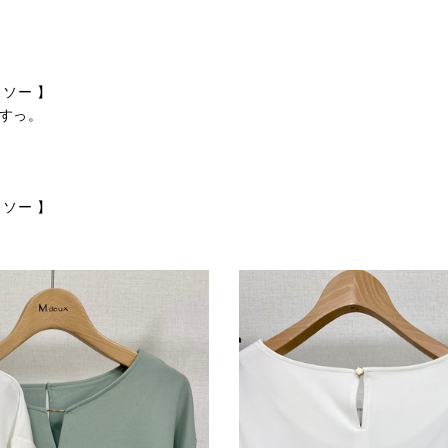
ソー 】
すっ。
ソー 】