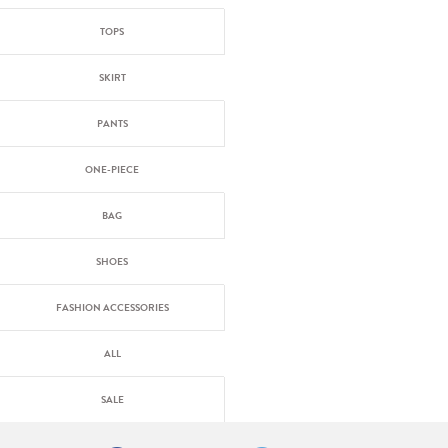
TOPS
SKIRT
PANTS
ONE-PIECE
BAG
SHOES
FASHION ACCESSORIES
ALL
SALE