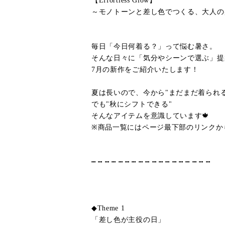
【Effortless Glow】
～モノトーンと差し色でつくる、大人の
毎日「今日何着る？」って悩む暑さ。
そんな日々に「気分やシーンで選ぶ」提
7月の新作をご紹介いたします！
夏は長いので、今から"まだまだ着られる
でも"秋にシフトできる"
そんなアイテムを意識しています🍁
※商品一覧にはページ最下部のリンクか
┅ ┅ ┅ ┅ ┅ ┅ ┅ ┅ ┅ ┅ ┅ ┅ ┅ ┅ ┅ ┅ ┅ ┅
◆Theme 1
「差し色が主役の日」