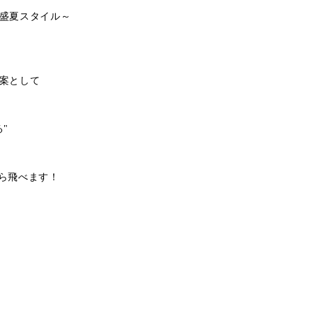
盛夏スタイル～
案として
"
ら飛べます！