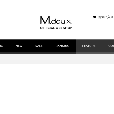
お気に入り
EM
NEW
SALE
RANKING
FEATURE
COO