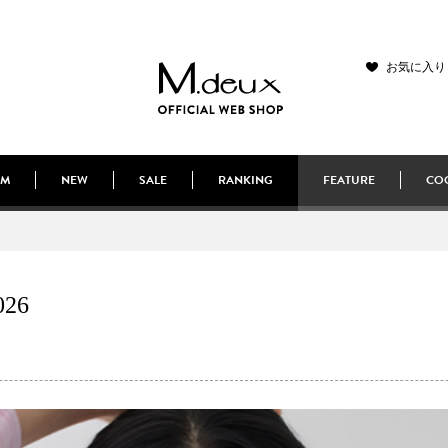
お気に入り
EM
NEW
SALE
RANKING
FEATURE
COO
026