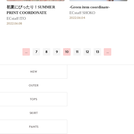
初夏にぴったり！SUMMER
-Green item coordinate-
PRINT COORDONATE
ECstaff SHOKO
2022.06.04
ECstaff ITO
2022.06.08
…
7
8
9
10
11
12
13
…
NEW
OUTER
TOPS
SKIRT
PANTS