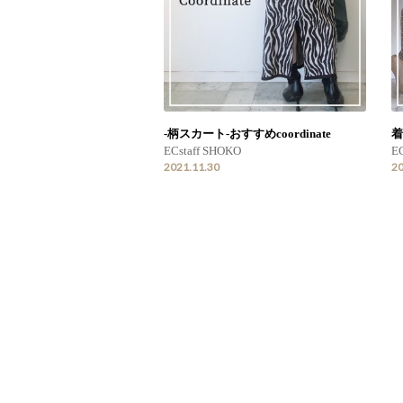
-柄スカート-おすすめcoordinate
着
ECstaff SHOKO
EC
2021.11.30
20