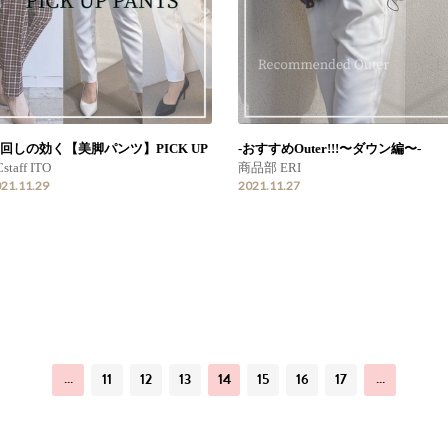
回しの効く【美脚パンツ】PICK UP
-おすすめOuter!!!〜ダウン編〜-
staff ITO
商品部 ERI
21.11.29
2021.11.27
…
11
12
13
14
15
16
17
…