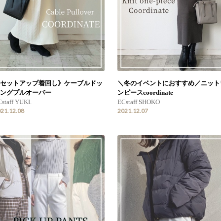
セットアップ着回し》ケーブルドッ
＼冬のイベントにおすすめ／ニット
ングプルオーバー
ンピースcoordinate
staff YUKI.
ECstaff SHOKO
21.12.08
2021.12.07