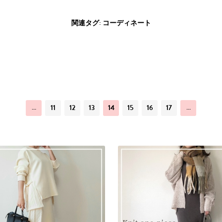
関連タグ: コーディネート
…
11
12
13
14
15
16
17
…