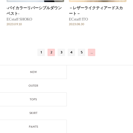
-バイカラーリバーシブルダウン
－レザーライクティアードスカ
ベスト-
ート－
ECstaff SHOKO
ECstaff ITO
2023.09.10
2023.08.30
1
2
3
4
5
…
NEW
OUTER
TOPS
SKIRT
PANTS