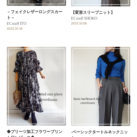
－フェイクレザーロングスカー
【変形スリーブニット】
ト－
ECstaff SHOKO
ECstaff ITO
2023.10.08
2023.10.18
◆プリーツ加工フラワープリン
-ベーシックタートルネックニッ