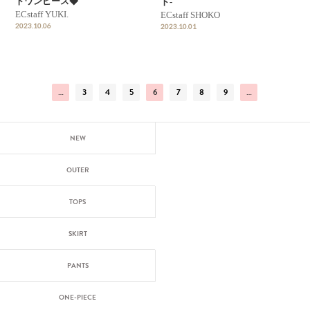
トワンピース◆
ト-
ECstaff YUKI.
ECstaff SHOKO
2023.10.06
2023.10.01
…
3
4
5
6
7
8
9
…
NEW
OUTER
TOPS
SKIRT
PANTS
ONE-PIECE