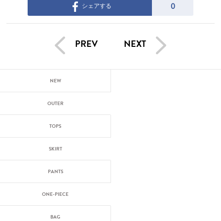
0
シェアする
PREV
NEXT
NEW
OUTER
TOPS
SKIRT
PANTS
ONE-PIECE
BAG