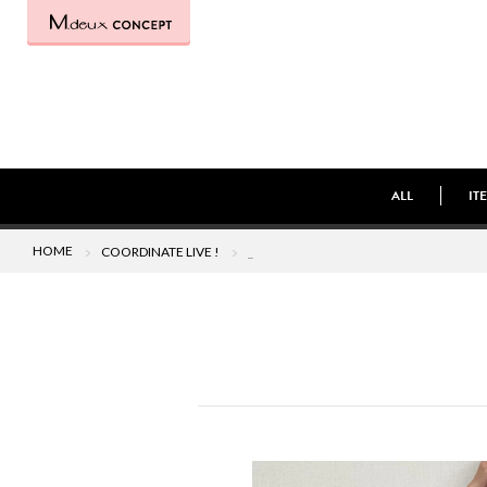
ALL
IT
HOME
COORDINATE LIVE !
_