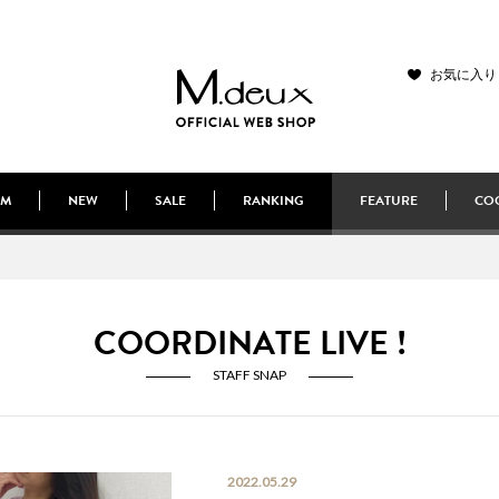
お気に入り
EM
NEW
SALE
RANKING
FEATURE
COO
COORDINATE LIVE !
STAFF SNAP
2022.05.29