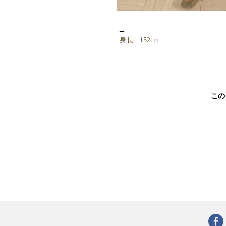
_
身長 : 152cm
この