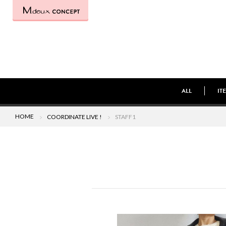
ALL
IT
HOME
COORDINATE LIVE !
STAFF1