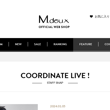
お気に入り
EM
NEW
SALE
RANKING
FEATURE
COO
COORDINATE LIVE !
STAFF SNAP
2024.01.05