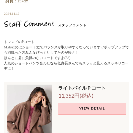
身長 : 157cm
2024.11.12
トレンドのPコート
M.deuxのはショート丈でバランスが取りやすくなっています♡ポップアップで
も羽織った方みんなびっくりしてたのが軽さ！
ほんとに肩に負担のないコートですよ(^^)
人気のショートパンツ合わせなら低身長さんでもスラッと見えるスッキリコー
デに！
ライトパイルＰコート
11,352円(税込)
VIEW DETAIL