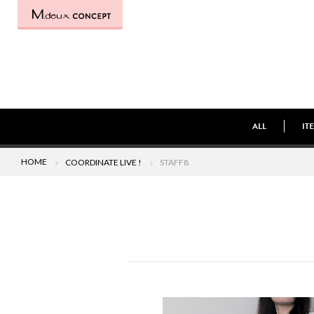
ALL
IT
HOME
COORDINATE LIVE !
STAFF8