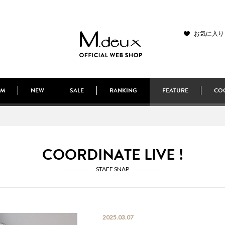
お気に入り
EM
NEW
SALE
RANKING
FEATURE
COO
COORDINATE LIVE !
STAFF SNAP
2025.03.07