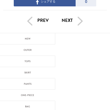
0
シェアする
PREV
NEXT
NEW
OUTER
TOPS
SKIRT
PANTS
ONE-PIECE
BAG