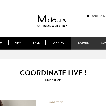
お気に入り
EM
NEW
SALE
RANKING
FEATURE
COO
COORDINATE LIVE !
STAFF SNAP
2026.07.07