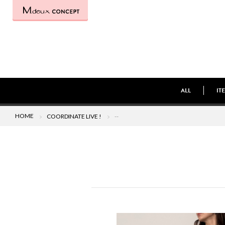
ALL
IT
HOME
COORDINATE LIVE !
--