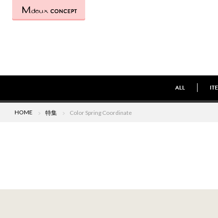
ALL
IT
HOME
特集
Color Spring Coordinate