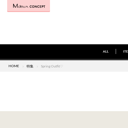
ALL
IT
HOME
特集
Spring Outfit♡