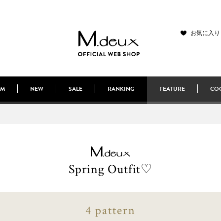
お気に入り
EM
NEW
SALE
RANKING
FEATURE
COO
Spring Outfit♡
4 pattern