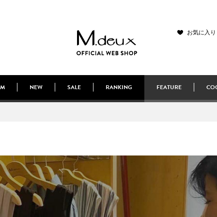
お気に入り
EM
NEW
SALE
RANKING
FEATURE
COO