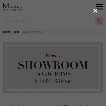
Close
HOME
特集
岐阜SHOW ROOM