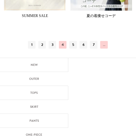
SUMMER SALE
夏の着痩せコーデ
1
2
3
4
5
6
7
…
NEW
OUTER
TOPS
SKIRT
PANTS
ONE-PIECE