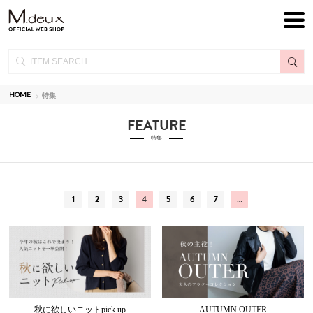
HOME
特集
FEATURE
特集
1
2
3
4
5
6
7
…
秋に欲しいニットpick up
AUTUMN OUTER