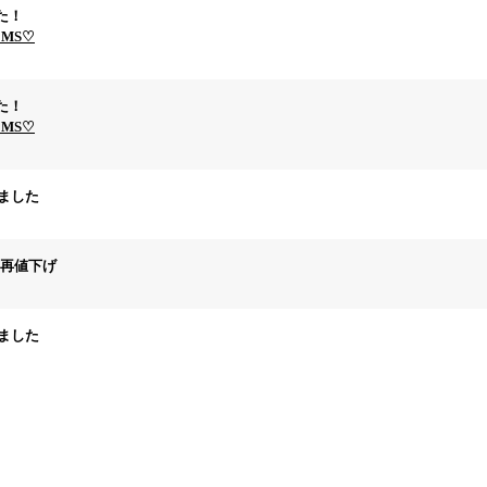
た！
EMS♡
た！
EMS♡
しました
tem＆再値下げ
しました