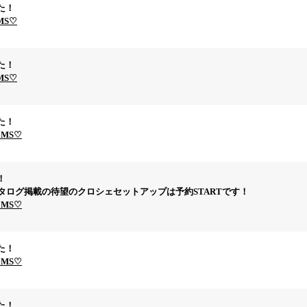
た！
EMS♡
た！
EMS♡
た！
EMS♡
！
ectionカタログ掲載の待望のクロシェセットアップは予約STARTです！
EMS♡
た！
EMS♡
た！