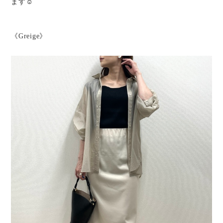
ます☺︎
《Greige》