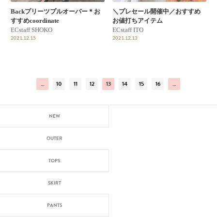
Backプリーツプルオーバー＊お
＼プレセール開催中／おすすめ
すすめcoordinate
お値打ちアイテム
ECstaff SHOKO
ECstaff ITO
2021.12.15
2021.12.13
…
10
11
12
13
14
15
16
…
NEW
OUTER
TOPS
SKIRT
PANTS