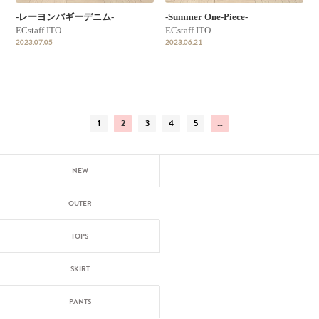
-レーヨンバギーデニム-
-Summer One-Piece-
ECstaff ITO
ECstaff ITO
2023.07.05
2023.06.21
1
2
3
4
5
…
NEW
OUTER
TOPS
SKIRT
PANTS