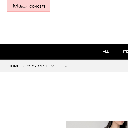
ALL
IT
HOME
COORDINATE LIVE !
--