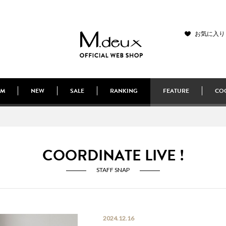
お気に入り
EM
NEW
SALE
RANKING
FEATURE
COO
COORDINATE LIVE !
STAFF SNAP
2024.12.16