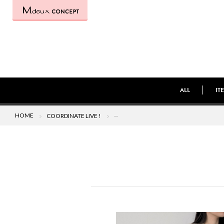
ALL
IT
HOME
COORDINATE LIVE !
--