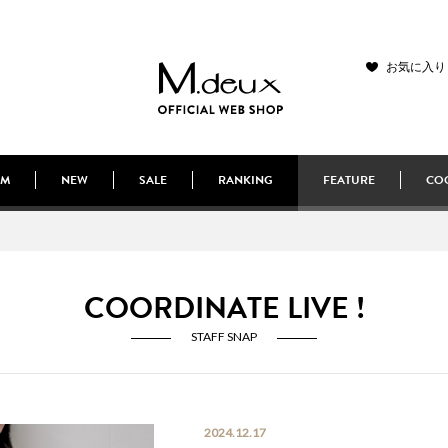
お気に入り
EM
NEW
SALE
RANKING
FEATURE
COO
COORDINATE LIVE !
STAFF SNAP
2024.12.17