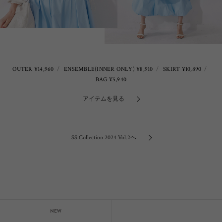
OUTER ¥14,960
ENSEMBLE(INNER ONLY) ¥8,910
SKIRT ¥10,890
BAG ¥5,940
アイテムを見る
SS Collection 2024 Vol.2へ
NEW