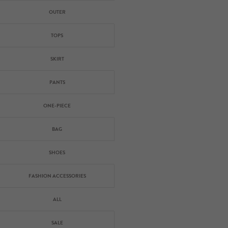
OUTER
TOPS
SKIRT
PANTS
ONE-PIECE
BAG
SHOES
FASHION ACCESSORIES
ALL
SALE