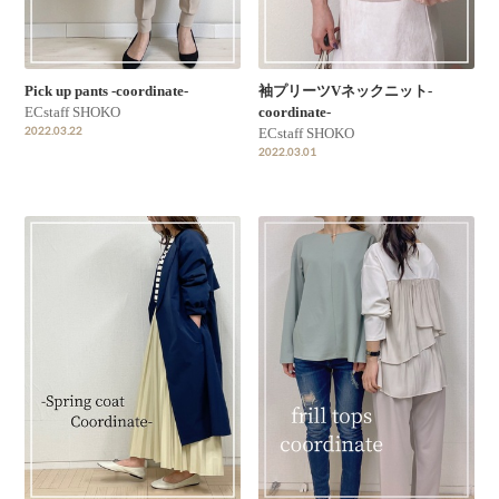
Pick up pants -coordinate-
袖プリーツVネックニット-
ECstaff SHOKO
coordinate-
2022.03.22
ECstaff SHOKO
2022.03.01