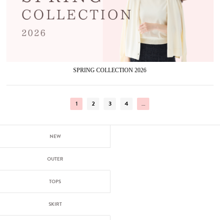
SPRING COLLECTION 2026
1
2
3
4
…
NEW
OUTER
TOPS
SKIRT